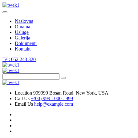
Naslovna
O nama
Usluge
Galerija
Dokumenti
Kontakt
Tel: 052 243 320
Location
999999 Bosan Road, New York, USA
Call Us
+(00) 999 - 000 - 999
Email Us
help@example.com