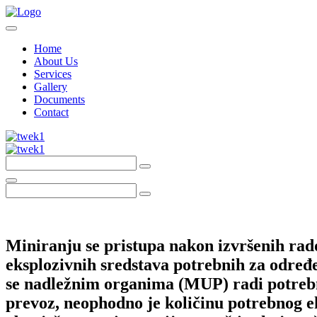
Home
About Us
Services
Gallery
Documents
Contact
Miniranju se pristupa nakon izvršenih rado
eksplozivnih sredstava potrebnih za određ
se nadležnim organima (MUP) radi potrebni
prevoz, neophodno je količinu potrebnog e