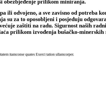
rši obezbjeđenje prilikom miniranja.
a ili odvojeno, a sve zavisno od potreba kor
ja su za to oposobljeni i posjeduju odgovar
svećuje zaštiti na radu. Sigurnost naših radn
adaća prilikom izvođenja bušačko-minerskih
tatem itamconse quates Exerci tation ullamcorper.