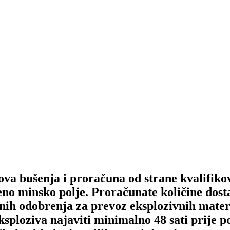
va bušenja i proračuna od strane kvalifikov
eno minsko polje. Proračunate količine dost
h odobrenja za prevoz eksplozivnih materij
ksploziva najaviti minimalno 48 sati prije 